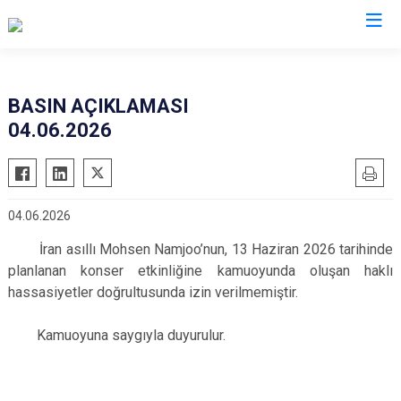
Ankara
BASIN AÇIKLAMASI
04.06.2026
Akyurt
Haymana
Altındağ
Kalecik
Ayaş
Kahramankazan
04.06.2026
Bala
Keçiören
İran asıllı Mohsen Namjoo’nun, 13 Haziran 2026 tarihinde
Beypazarı
Kızılcahamam
planlanan konser etkinliğine kamuoyunda oluşan haklı
Çamlıdere
Mamak
hassasiyetler doğrultusunda izin verilmemiştir.
Çankaya
Nallıhan
Çubuk
Kamuoyuna saygıyla duyurulur.
Polatlı
Elmadağ
Şereflikoçhisar
Etimesgut
Sincan