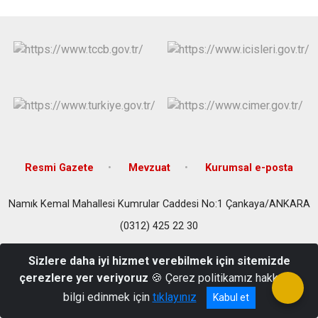
Evren
Yenimahalle
Gölbaşı
Pursaklar
Güdül
Resmi Gazete
Mevzuat
Kurumsal e-posta
Namık Kemal Mahallesi Kumrular Caddesi No:1 Çankaya/ANKARA
(0312) 425 22 30
Sizlere daha iyi hizmet verebilmek için sitemizde
çerezlere yer veriyoruz
🍪 Çerez politikamız hakkında
bilgi edinmek için
tıklayınız
Kabul et