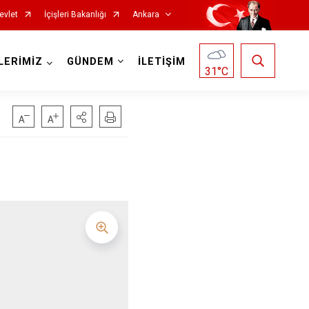
evlet
İçişleri Bakanlığı
Ankara
LERİMİZ
GÜNDEM
İLETİŞİM
31
°C
Haymana
Kalecik
Kahramankazan
Keçiören
Kızılcahamam
Mamak
Nallıhan