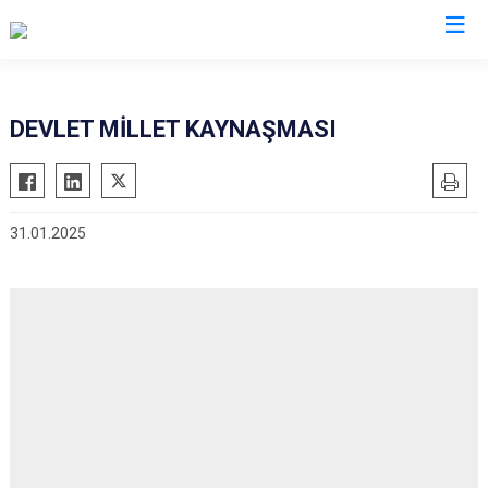
Ankara
DEVLET MİLLET KAYNAŞMASI
Akyurt
Haymana
Altındağ
Kalecik
31.01.2025
Ayaş
Kahramankazan
Bala
Keçiören
Beypazarı
Kızılcahamam
Çamlıdere
Mamak
Çankaya
Nallıhan
Çubuk
Polatlı
Elmadağ
Şereflikoçhisar
Etimesgut
Sincan