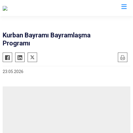
Ankara
Kurban Bayramı Bayramlaşma
Programı
Akyurt
Haymana
Altındağ
Kalecik
Ayaş
Kahramankazan
23.05.2026
Bala
Keçiören
Beypazarı
Kızılcahamam
Çamlıdere
Mamak
Çankaya
Nallıhan
Çubuk
Polatlı
Elmadağ
Şereflikoçhisar
Etimesgut
Sincan